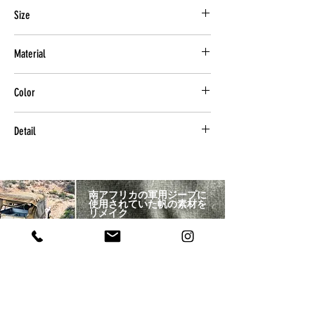
Size
H 240 x W 370 x D 110 (mm)
Material
６号頒布 パラフィン加工
Color
天然革(クードゥ)
クードゥ 南アフリカに生息するウシ科の草
本体：SAMT(コットン)カーキ
食動物 革に厚みがあるにもかかわらず しな
Detail
革：クードゥブラウン
やかな風合いを持つ。 熟練された加工技術
ジッパー：キャメル
によって、さらに野性味に溢れた革に仕上が
刺繍 PREMIUM EMBROIDERY
ロゴ：キャメル
っている。
本来刺繍に不向きである太いの糸を使用。 1
内装：チェックブラウン
本のラインをランダムに何度も重ね縫いし、
南アフリカの軍用ジープに
手間暇をかけた刺繍ロゴ。
使用されていた帆の素材を
リメイク
南アフリカミリタリーテキスタイル（SAMT） 軍用ジープで
使用されていたコットン素材の帆をリメイク。
格子状に繊維が縫い込まれたリップストップ加工が施され
ており 引き裂き強度が強く、耐熱・風にも強い。
自然にさらされ洗練されたテキスタイルは取り勝手によっ
て様々な表情を見せてくれる。
クリーンウォッシュ加工済。
一緒に見られているアイテム