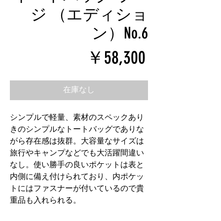
ジ （エディショ
ン）No.6
価
￥58,300
格
在庫なし
シンプルで軽量、素材のスペックあり
きのシンプルなトートバッグでありな
がら存在感は抜群。大容量なサイズは
旅行やキャンプなどでも大活躍間違い
なし。使い勝手の良いポケットは表と
内側に備え付けられており、内ポケッ
トにはファスナーが付いているので貴
重品も入れられる。