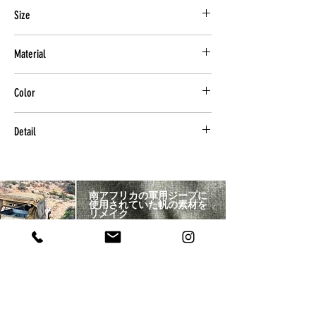
Size
380 x W 680 x D 220 (mm)
Material
コットン(サウスアフリカミリタリーテキス
Color
タイル)
南アフリカの軍用ジープに使用されていた帆
本体：SAMT(コットン)カーキ
の素材をリメイク 南アフリカミリタリーテ
Detail
革：クードゥブラウン
キスタイル（SAMT） 軍用ジープで使用され
ジッパー：キャメル
ていたコットン素材の帆をリメイク。 格子
WALDES VINTAGE ZIPPER
ロゴ：キャメル
状に繊維が縫い込まれたリップストップ加工
こだわり抜いたオールドスタイルと性能を融
内装：チェックブラウン
が施されており 引き裂き強度が強く、耐
合させた唯一 無二のファスナー。 ヴィンテ
南アフリカの軍用ジープに
熱・風にも強い。 自然にさらされ洗練され
ージライクでありながらも、現代の最新技術
使用されていた帆の素材を
たテキスタイルは取り勝手によって様々な表
リメイク
を駆使し耐久性に富み滑らかな開閉を実現。
情を見せてくれる。 クリーンウォッシュ加
南アフリカミリタリーテキスタイル（SAMT） 軍用ジープで
他にはない重厚感がプロダクトの重要なアク
使用されていたコットン素材の帆をリメイク。
格子状に繊維が縫い込まれたリップストップ加工が施され
ており 引き裂き強度が強く、耐熱・風にも強い。
自然にさらされ洗練されたテキスタイルは取り勝手によっ
工済。
て様々な表情を見せてくれる。
クリーンウォッシュ加工済。
セントに。
刺繍 PREMIUM EMBROIDERY
天然革(クードゥ)
本来刺繍に不向きである太いの糸を使用。 1
一緒に見られているアイテム
クードゥ 南アフリカに生息するウシ科の草
本のラインをランダムに何度も重ね縫いし、
食動物 革に厚みがあるにもかかわらず しな
手間暇をかけた刺繍ロゴ。