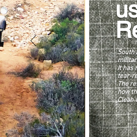
u
R
South 
militar
It has 
tear-r
The re
how th
Clean 