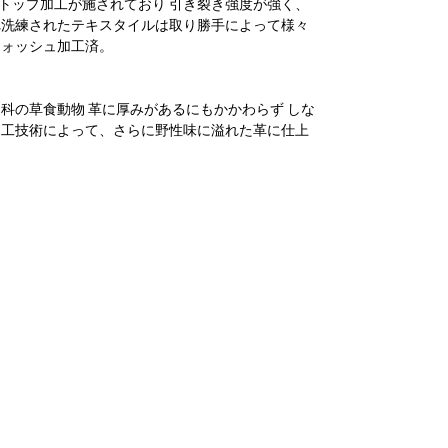
トップ加工が施されており 引き裂き強度が強く、
れ洗練されたテキスタイルは取り勝手によって様々
ウォッシュ加工済。
科の草食動物 革に厚みがあるにもかかわらず しな
加工技術によって、さらに野性味に溢れた革に仕上