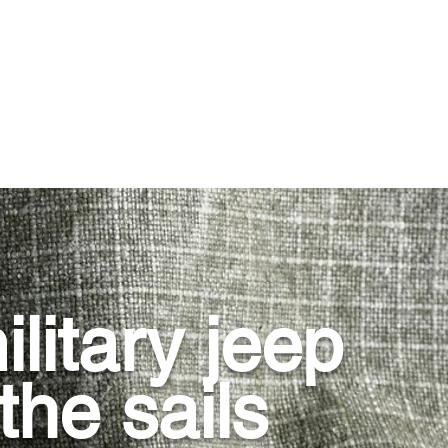
litary jeep
the sails