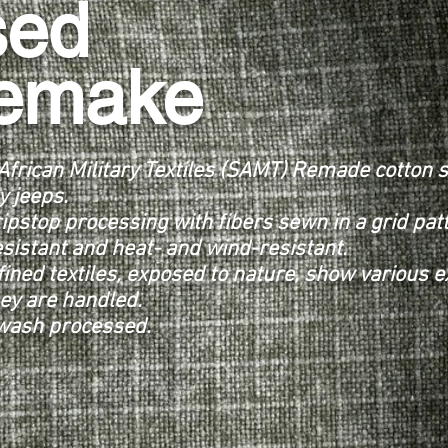
sed
emake
African Military Textiles (SAMT) Remade cotton sa
y jeeps.
ripstop processing with fibers sewn in a grid pat
esistant and heat- and wind-resistant.
fined textiles, exposed to nature, show various
ey are handled.
wash processed.