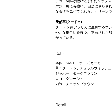
子状に繊維が縫い込まれたリップス
耐熱・風にも強い。 自然にさらさ
な表情を見せてくれる。 クリーン
天然革(クードゥ)
クードゥ 南アフリカに生息するウシ
やかな風合いを持つ。 熟練された
がっている。
Color
本体：SAMT(コットン)カーキ
革：クードゥナチュラルウォッシュ
ジッパー：ダークブラウン
ロゴ：グレージュ
内装：チェックブラウン
Detail