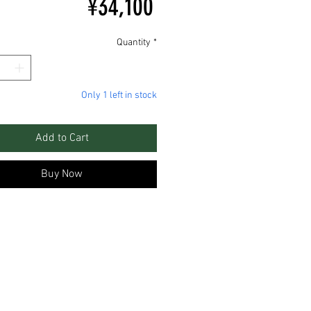
Price
¥34,100
Quantity
*
Only 1 left in stock
Add to Cart
Buy Now