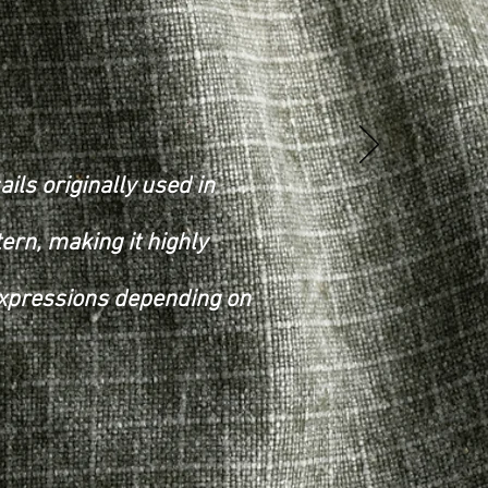
ils originally used in
tern, making it highly
 expressions depending on