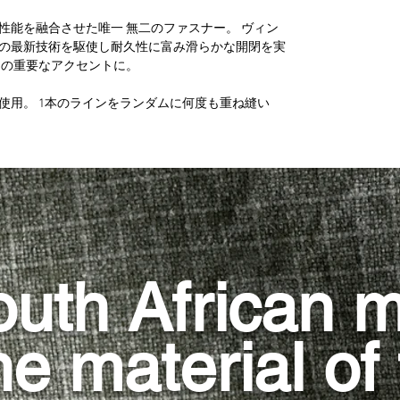
性能を融合させた唯一 無二のファスナー。 ヴィン
の最新技術を駆使し耐久性に富み滑らかな開閉を実
トの重要なアクセントに。
使用。 1本のラインをランダムに何度も重ね縫い
uth African mi
e material of 