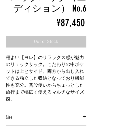
ディション） No.6
Price
¥87,450
Out of Stock
程よい【ヨレ】のリラックス感が魅力
のリュックサック。こだわりの中ポケ
ットは上とサイド、両方から出し入れ
できる独立した収納となっており機能
性も充分。普段使いからちょっとした
旅行まで幅広く使えるマルチなサイズ
感。
Size
H 360 x W 400 x D 165 (mm)