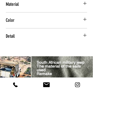
Material
コットン(サウスアフリカミリタリーテキス
Color
タイル)
南アフリカの軍用ジープに使用されていた帆
本体：SAMTカーキ
の素材をリメイク 南アフリカミリタリーテ
Detail
革：クードゥナチュラルウォッシュ
キスタイル（SAMT） 軍用ジープで使用され
ジッパー：キャメル
ていたコットン素材の帆をリメイク。 格子
WALDES VINTAGE ZIPPER
ロゴ：グレージュ
状に繊維が縫い込まれたリップストップ加工
こだわり抜いたオールドスタイルと性能を融
口紐：グリーン
が施されており 引き裂き強度が強く、耐
合させた唯一 無二のファスナー。 ヴィンテ
内装：チェックブラウン
South African military jeep
熱・風にも強い。 自然にさらされ洗練され
ージライクでありながらも、現代の最新技術
The material of the sails
たテキスタイルは取り勝手によって様々な表
used
を駆使し耐久性に富み滑らかな開閉を実現。
Remake
情を見せてくれる。 クリーンウォッシュ加
他にはない重厚感がプロダクトの重要なアク
South African Military Textiles (SAMT) Remade cotton sails
originally used in military jeeps.
工済。
It has ripstop processing with fibers sewn in a grid pattern,
セントに。
making it highly tear-resistant and heat- and wind-resistant.
The refined textiles, exposed to nature, show various
expressions depending on how they are handled.
Clean wash processed.
刺繍 PREMIUM EMBROIDERY
天然革(クードゥ)
本来刺繍に不向きである太いの糸を使用。 1
Related Products
クードゥ 南アフリカに生息するウシ科の草
本のラインをランダムに何度も重ね縫いし、
食動物 革に厚みがあるにもかかわらず しな
手間暇をかけた刺繍ロゴ。
やかな風合いを持つ。 熟練された加工技術
によって、さらに野性味に溢れた革に仕上が
っている。