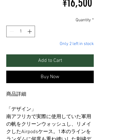
Price
¥16,500
Quantity
*
Only 2 left in stock
Add to Cart
Buy Now
商品詳細
「デザイン」
南アフリカで実際に使用していた軍用
の帆をクリーンウォッシュし、リメイ
クしたAirpodsケース。1本のラインを
ランダムに何度も重ね縫いした刺繍デ