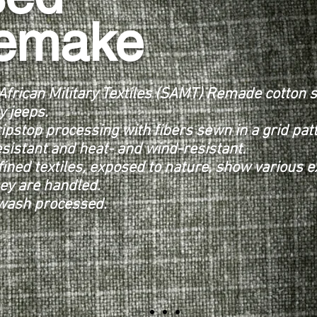
emake
African Military Textiles (SAMT) Remade cotton sa
y jeeps.
ripstop processing with fibers sewn in a grid pat
esistant and heat- and wind-resistant.
fined textiles, exposed to nature, show various
ey are handled.
wash processed.