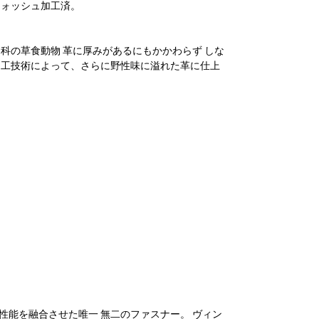
ウォッシュ加工済。
科の草食動物 革に厚みがあるにもかかわらず しな
加工技術によって、さらに野性味に溢れた革に仕上
性能を融合させた唯一 無二のファスナー。 ヴィン