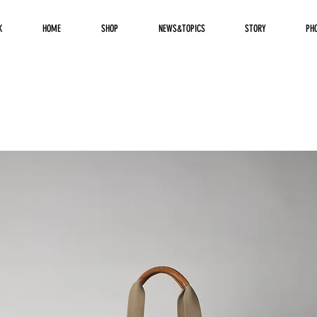
K
HOME
SHOP
NEWS&TOPICS
STORY
PH