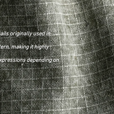
ils originally used in
tern, making it highly
 expressions depending on