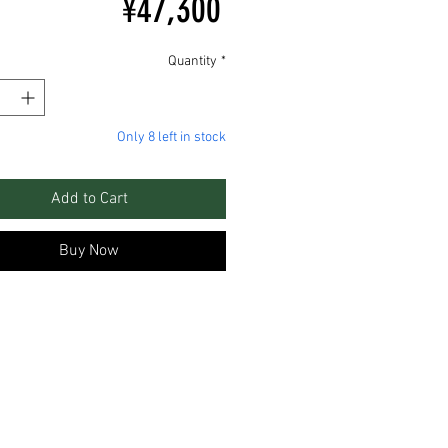
Price
¥47,300
Quantity
*
Only 8 left in stock
Add to Cart
Buy Now