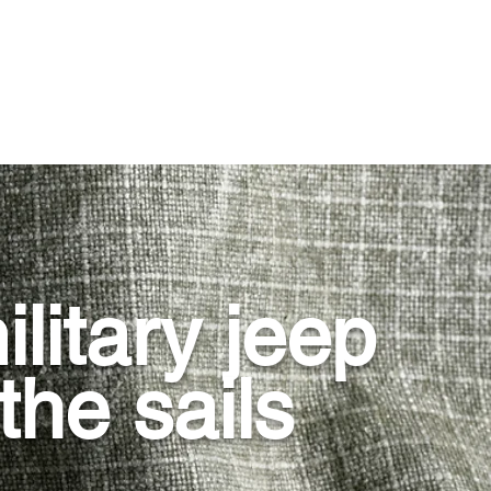
litary jeep
the sails