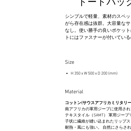
トートバッグ ミデ
シンプルで軽量、素材のスペッ
がら存在感は抜群。大容量なサ
なし。使い勝手の良いポケット
トにはファスナーが付いている
Size
H 350 x W 500 x D 200 (mm)
Material
コットン(サウスアフリカミリタリー
南アフリカの軍用ジープに使用され
テキスタイル（SAMT） 軍用ジー
子状に繊維が縫い込まれたリップス
耐熱・風にも強い。 自然にさらさ