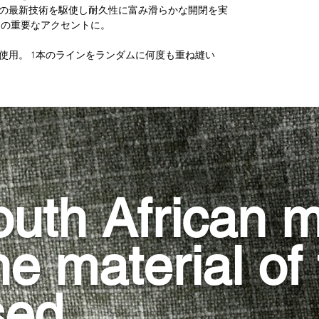
の最新技術を駆使し耐久性に富み滑らかな開閉を実
トの重要なアクセントに。
使用。 1本のラインをランダムに何度も重ね縫い
uth African mi
e material of 
sed