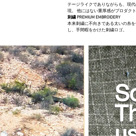
テージライクでありながらも、現代
現。 他にはない重厚感がプロダク
刺繍 PREMIUM EMBROIDERY
本来刺繍に不向きである太いの糸を
し、手間暇をかけた刺繍ロゴ。
So
Th
u